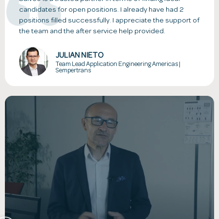
candidates for open positions. I already have had 2
positions filled successfully. I appreciate the support of
the team and the after service help provided.
JULIAN NIETO
Team Lead Application Engineering Americas |
Sempertrans