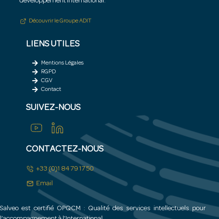
développement international.
Découvrir le Groupe ADIT
LIENS UTILES
Mentions Légales
RGPD
CGV
Contact
SUIVEZ-NOUS
CONTACTEZ-NOUS
+33 (0)1 84 79 17 50
Email
Salveo est certifié OPQCM : Qualité des services intellectuels pour
l’accompagnement à l’International.