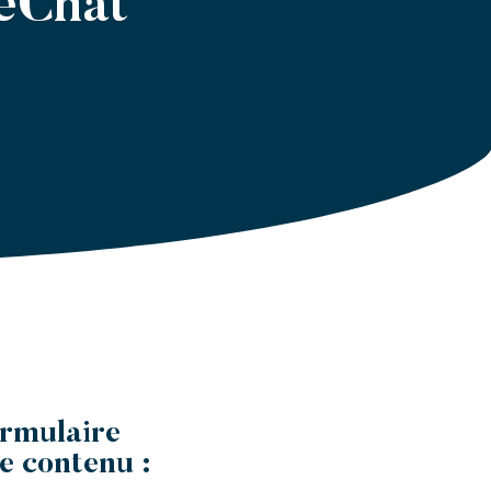
WeChat
ormulaire
e contenu :