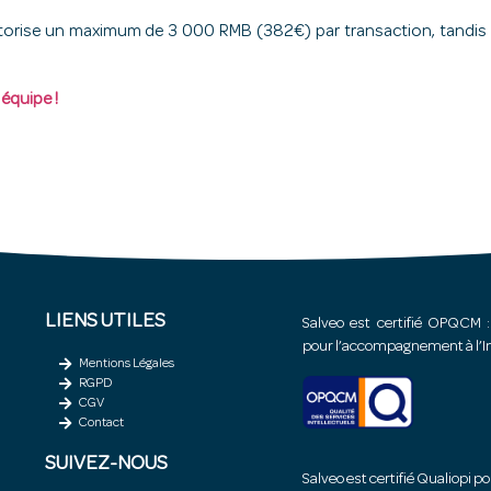
y autorise un maximum de 3 000 RMB (382€) par transaction, tand
équipe !
LIENS UTILES
Salveo est certifié OPQCM :
pour l’accompagnement à l’In
Mentions Légales
RGPD
CGV
Contact
SUIVEZ-NOUS
Salveo est certifié Qualiopi p