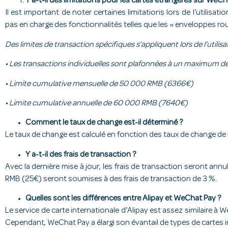
Y a-t-il des limitations pour les cartes étrangères sur WeCh
Il est important de noter certaines limitations lors de l’utilis
pas en charge des fonctionnalités telles que les « enveloppes ro
Des limites de transaction spécifiques s’appliquent lors de l’util
• Les transactions individuelles sont plafonnées à un maximum 
• Limite cumulative mensuelle de 50 000 RMB (6366€)
• Limite cumulative annuelle de 60 000 RMB (7640€)
Comment le taux de change est-il déterminé ?
Le taux de change est calculé en fonction des taux de change de l
Y a-t-il des frais de transaction ?
Avec la dernière mise à jour, les frais de transaction seront an
RMB (25€) seront soumises à des frais de transaction de 3 %.
Quelles sont les différences entre Alipay et WeChat Pay ?
Le service de carte internationale d’Alipay est assez similaire à 
Cependant, WeChat Pay a élargi son évantail de types de cartes in