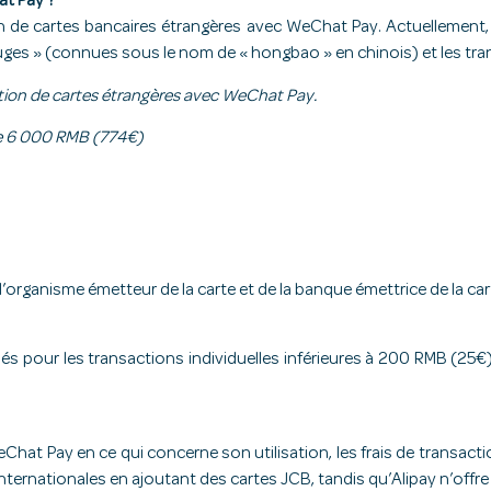
at Pay ?
ation de cartes bancaires étrangères avec WeChat Pay. Actuellement
uges » (connues sous le nom de « hongbao » en chinois) et les tran
isation de cartes étrangères avec WeChat Pay.
de 6 000 RMB (774€)
’organisme émetteur de la carte et de la banque émettrice de la car
nulés pour les transactions individuelles inférieures à 200 RMB (2
WeChat Pay en ce qui concerne son utilisation, les frais de transacti
ternationales en ajoutant des cartes JCB, tandis qu’Alipay n’offre